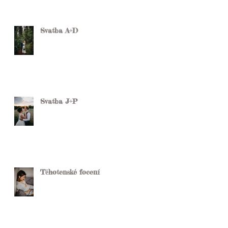
Svatba A+D
Svatba J+P
Těhotenské focení