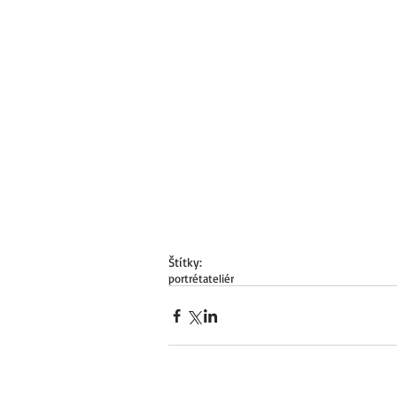
Štítky:
portrét
ateliér