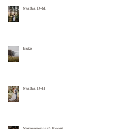
Svatba D+M
Irsko
Svatba D+H
Novorozenecké focení