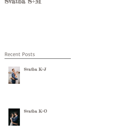
Svatba S+M
Nádherná svatba
L+D
Recent Posts
Svatba K+J
Svatba K+O