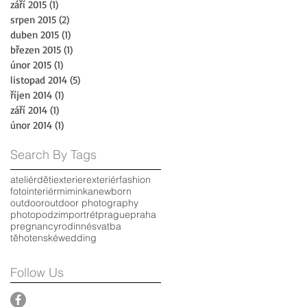
září 2015
(1)
1 příspěvek
srpen 2015
(2)
2 příspěvky
duben 2015
(1)
1 příspěvek
březen 2015
(1)
1 příspěvek
únor 2015
(1)
1 příspěvek
listopad 2014
(5)
5 příspěvků
říjen 2014
(1)
1 příspěvek
září 2014
(1)
1 příspěvek
únor 2014
(1)
1 příspěvek
Search By Tags
ateliér
děti
exterier
exteriér
fashion
foto
interiér
miminka
newborn
outdoor
outdoor photography
photo
podzim
portrét
prague
praha
pregnancy
rodinné
svatba
těhotenské
wedding
Follow Us