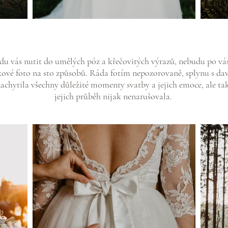
u vás nutit do umělých póz a křečovitých výrazů, nebudu po vás
ové foto na sto způsobů. Ráda fotím nepozorovaně, splynu s da
achytila všechny důležité momenty svatby a jejich emoce, ale ta
jejich průběh nijak nenarušovala.