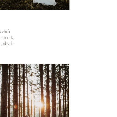
 chtít
vem tak,
k, abych