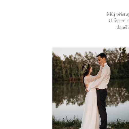
Můj přístu
U focení s
daného