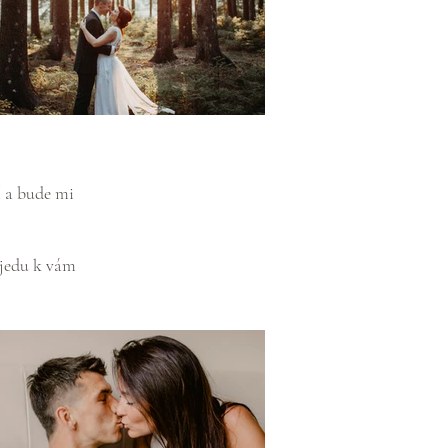
í a bude mi
ojedu k vám