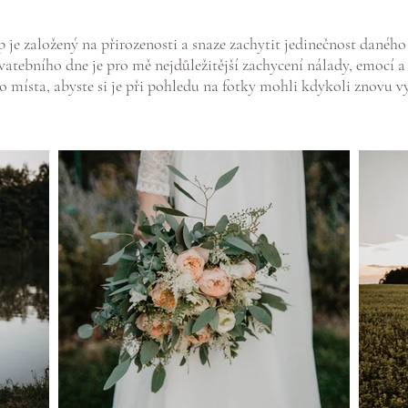
p je založený na přirozenosti a snaze zachytit jedinečnost danéh
vatebního dne je pro mě nejdůležitější zachycení nálady, emocí a
 místa, abyste si je při pohledu na fotky mohli kdykoli znovu v