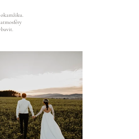
o okamžiku.
 atmosféry
ybavit.