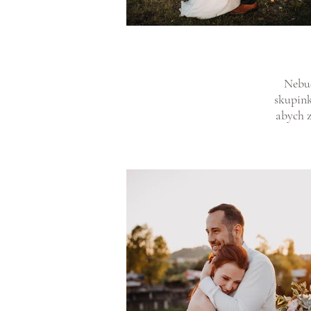
Nebud
skupink
abych z