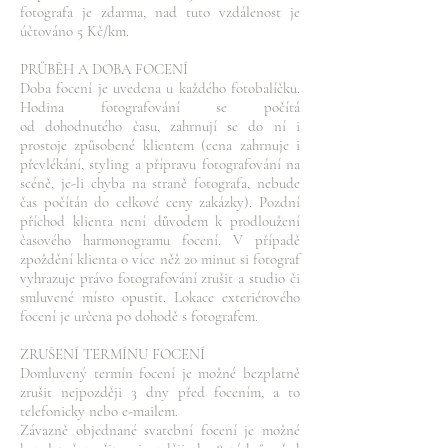
fotografa je zdarma, nad tuto vzdálenost je
účtováno 5 Kč/km.
PRŮBĚH A DOBA FOCENÍ
Doba focení je uvedena u každého fotobalíčku.
Hodina fotografování se počítá
od dohodnutého času, zahrnují se do ní i
prostoje způsobené klientem (cena zahrnuje i
převlékání, styling a přípravu fotografování na
scéně, je-li chyba na straně fotografa, nebude
čas počítán do celkové ceny zakázky). Pozdní
příchod klienta není důvodem k prodloužení
časového harmonogramu focení. V případě
zpoždění klienta o více něž 20 minut si fotograf
vyhrazuje právo fotografování zrušit a studio či
smluvené místo opustit. Lokace exteriérového
focení je určena po dohodě s fotografem.
ZRUŠENÍ TERMÍNU FOCENÍ
Domluvený termín focení je možné bezplatně
zrušit nejpozději 3 dny před focením, a to
telefonicky nebo e-mailem.
Závazně objednané svatební focení je možné