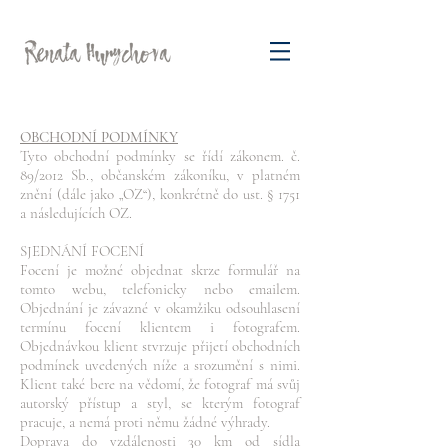
OBCHODNÍ PODMÍNKY
Tyto obchodní podmínky se řídí zákonem. č.
89/2012 Sb., občanském zákoníku, v platném
znění (dále jako „OZ“), konkrétně do ust. § 1751
a následujících OZ.
SJEDNÁNÍ FOCENÍ
Focení je možné objednat skrze formulář na
tomto webu, telefonicky nebo emailem.
Objednání je závazné v okamžiku odsouhlasení
termínu focení klientem i fotografem.
Objednávkou klient stvrzuje přijetí obchodních
podmínek uvedených níže a srozumění s nimi.
Klient také bere na vědomí, že fotograf má svůj
autorský přístup a styl, se kterým fotograf
pracuje, a nemá proti němu žádné výhrady.
Doprava do vzdálenosti 30 km od sídla