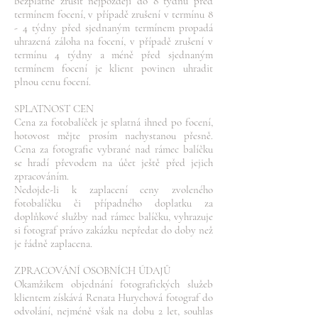
bezplatně zrušit nejpozději do 8 týdnů před
termínem focení, v případě zrušení v termínu 8
- 4 týdny před sjednaným termínem propadá
uhrazená záloha na focení, v případě zrušení v
termínu 4 týdny a méně před sjednaným
termínem focení je klient povinen uhradit
plnou cenu focení.
SPLATNOST CEN
Cena za fotobalíček je splatná ihned po focení,
hotovost mějte prosím nachystanou přesně.
Cena za fotografie vybrané nad rámec balíčku
se hradí převodem na účet ještě před jejich
zpracováním.
Nedojde-li k zaplacení ceny zvoleného
fotobalíčku či případného doplatku za
doplňkové služby nad rámec balíčku, vyhrazuje
si fotograf právo zakázku nepředat do doby než
je řádně zaplacena.
ZPRACOVÁNÍ OSOBNÍCH ÚDAJŮ
Okamžikem objednání fotografických služeb
klientem získává Renata Hurychová fotograf do
odvolání, nejméně však na dobu 2 let, souhlas