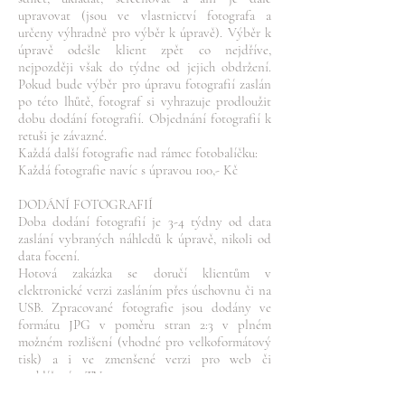
upravovat (jsou ve vlastnictví fotografa a
určeny výhradně pro výběr k úpravě). Výběr k
úpravě odešle klient zpět co nejdříve,
nejpozději však do týdne od jejich obdržení.
Pokud bude výběr pro úpravu fotografií zaslán
po této lhůtě, fotograf si vyhrazuje prodloužit
dobu dodání fotografií. Objednání fotografií k
retuši je závazné.
Každá další fotografie nad rámec fotobalíčku:
Každá fotografie navíc s úpravou 100,- Kč
DODÁNÍ FOTOGRAFIÍ
Doba dodání fotografií je 3-4 týdny od data
zaslání vybraných náhledů k úpravě, nikoli od
data focení.
Hotová zakázka se doručí klientům v
elektronické verzi zasláním přes úschovnu či na
USB. Zpracované fotografie jsou dodány ve
formátu JPG v poměru stran 2:3 v plném
možném rozlišení (vhodné pro velkoformátový
tisk) a i ve zmenšené verzi pro web či
prohlížení v TV.
V případě zájmu je možné dodat fotografie i v