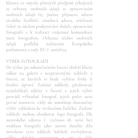
klienta ve smyslu platných předpisů týkajících
se ochrany osobních údajů se zpracováním
osobních údajů (tj. jméno, příjmení, adresa
trvalého bydliště, emailová adresa, telefonní
číslo) za účelem poskytování služeb, zpracování
fotografií a k realizaci vzájemné komunikace
mezi fotografem. Ochrana těchto osobních
údajů podléhá nařízením Evropského
parlamentu a rady EU č. 2016/679.
VÝBĚR FOTOGRAFIÍ
Do týdne po uskutečněném focení obdrží klient
odkaz na galerii s neupravenými náhledy z
focení, ze kterých si bude vybírat fotky k
finální úpravě. Zaslané náhledy, představují
nejzdařilejší záběry z focení a jejich výběr
provádí výhradně fotograf, jejich počet není
pevně stanoven, vždy ale umožňuje dostatečný
výběr vzhledem ke zvolenému balíčku. Zaslané
náhledy mohou obsahovat logo fotografa. Dle
autorského zákona č. 121/2000 sb. není bez
souhlasu fotografa jako autora daného díla
dovoleno tyto náhledy kdekoli zveřejňovat,
sdílet, ukládat, screenovat a ani je dále