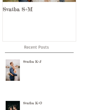
Svatba S+M
Nádherná sv
Recent Posts
Svatba K+J
Svatba K+O